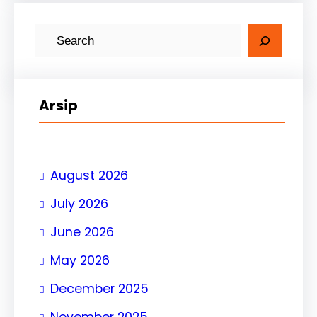
S
e
a
r
Arsip
c
h
August 2026
July 2026
June 2026
May 2026
December 2025