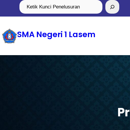
Skip
Search
to
content
SMA Negeri 1 Lasem
P