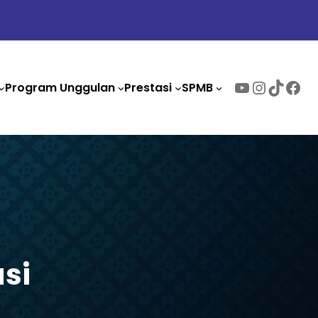
Youtube
Instag
TikTo
Fac
Program Unggulan
Prestasi
SPMB
si