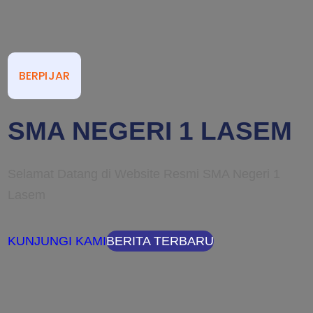
BERPIJAR
SMA NEGERI 1 LASEM
Selamat Datang di Website Resmi SMA Negeri 1
Lasem
KUNJUNGI KAMI
BERITA TERBARU