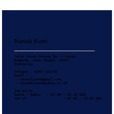
Kontak Kami
Jalan Sunan Bonang No. 1 Lasem
Rembang, Jawa Tengah, 59271 
Indonesia
Telepon : 0295 531170
Email : 
 - sman1lasem@gmail.com
 - sman01lasem@yahoo.co.id
Jam Kerja  
Senin - Kamis   : 07.00 - 15.30 WIB
Jum'at                  : 07.00 - 14.00 WIB