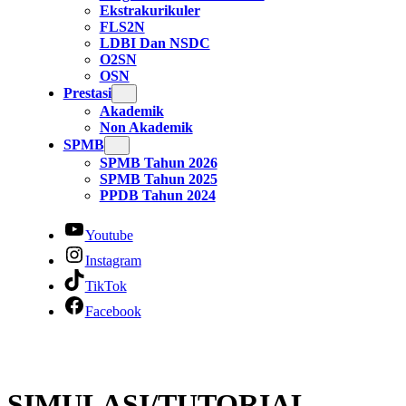
Ekstrakurikuler
FLS2N
LDBI Dan NSDC
O2SN
OSN
Prestasi
Akademik
Non Akademik
SPMB
SPMB Tahun 2026
SPMB Tahun 2025
PPDB Tahun 2024
Youtube
Instagram
TikTok
Facebook
SIMULASI/TUTORIAL